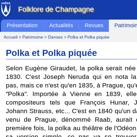
Folklore de Champagne
Présentation
Actualités
Revues
Patrimoi
Accueil
>
Patrimoine
>
Danses
> Polka et Polka piquée
Polka et Polka piquée
Selon Eugène Giraudet, la polka serait née
1830. C'est Joseph Neruda qui en nota la
pas, mais ce n'est qu'en 1835, à Prague, qu'e
"Polka". Importée à Vienne en 1839, elle
compositeurs tels que François Hunar, 
Johann Strauss, etc... C'est en 1840 qu'un 
venu de Prague, dénommé Raab, aurait d
première fois, la polka au théâtre de l'Odéo
sa version simple, ce pas va se trouve