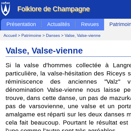
Folklore de Champagne
Présentation
Actualités
Revues
Patrimoi
Accueil
>
Patrimoine
>
Danses
> Valse, Valse-vienne
Valse, Valse-vienne
Si la valse d'hommes collectée à Langr
particulière, la valse-hésitation des Riceys
réminiscence des anciennes "Valz" v
dénomination Valse-vienne nous laisse pe
trouve, dans cette danse, un pas de mazurka
pas de varsovienne, une valse et un port
amalgame est réparti sur les deux danses m
cela fait beaucoup. Pourtant le résultat es
l'une comme l'autre sont très agréables.