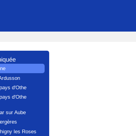
piquée
gne
'Ardusson
 pays d'Othe
 pays d'Othe
ar sur Aube
ergères
higny les Roses