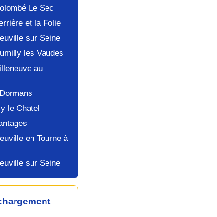
Colombé Le Sec
rrière et la Folie
euville sur Seine
umilly les Vaudes
illeneuve au
e Dormans
y le Chatel
antages
euville en Tourne à
euville sur Seine
échargement