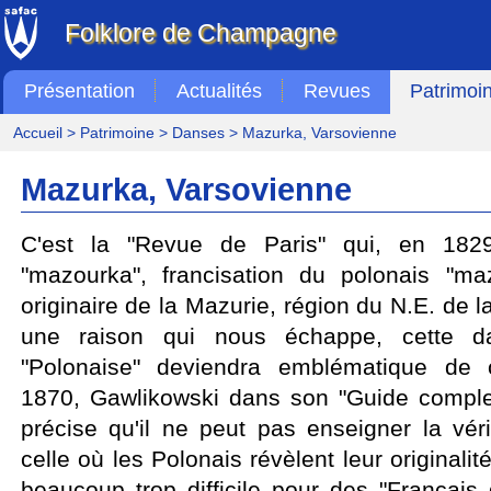
Folklore de Champagne
Présentation
Actualités
Revues
Patrimoi
Accueil
>
Patrimoine
>
Danses
> Mazurka, Varsovienne
Mazurka, Varsovienne
C'est la "Revue de Paris" qui, en 1829
"mazourka", francisation du polonais "ma
originaire de la Mazurie, région du N.E. de 
une raison qui nous échappe, cette d
"Polonaise" deviendra emblématique de 
1870, Gawlikowski dans son "Guide comple
précise qu'il ne peut pas enseigner la vér
celle où les Polonais révèlent leur originalité
beaucoup trop difficile pour des "Français 