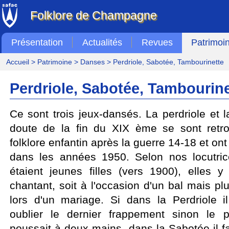
Folklore de Champagne
Présentation
Actualités
Revues
Patrimoi
Accueil
>
Patrimoine
>
Danses
> Perdriole, Sabotée, Tambourinette
Perdriole, Sabotée, Tambourine
Ce sont trois jeux-dansés. La perdriole et 
doute de la fin du XIX ème se sont retr
folklore enfantin après la guerre 14-18 et on
dans les années 1950. Selon nos locutrice
étaient jeunes filles (vers 1900), elles y
chantant, soit à l'occasion d'un bal mais p
lors d'un mariage. Si dans la Perdriole il
oublier le dernier frappement sinon le p
poussait à deux mains, dans la Sabotée il f