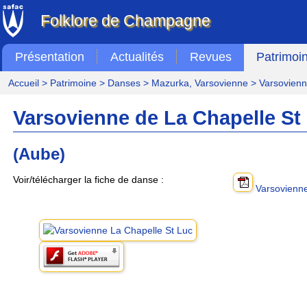
Folklore de Champagne
Présentation
Actualités
Revues
Patrimoi
Accueil
>
Patrimoine
>
Danses
>
Mazurka, Varsovienne
> Varsovienn
Varsovienne de La Chapelle St
(Aube)
Voir/télécharger la fiche de danse :
Varsovienne