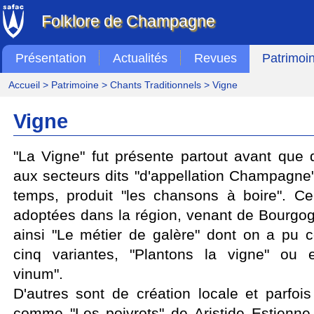
Folklore de Champagne
Présentation
Actualités
Revues
Patrimoi
Accueil
>
Patrimoine
>
Chants Traditionnels
> Vigne
Vigne
"La Vigne" fut présente partout avant que d
aux secteurs dits "d'appellation Champagne"
temps, produit "les chansons à boire". Ce
adoptées dans la région, venant de Bourg
ainsi "Le métier de galère" dont on a pu co
cinq variantes, "Plantons la vigne" ou
vinum".
D'autres sont de création locale et parfoi
comme "Les poivrots" de Aristide Estienne