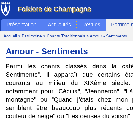
Folklore de Champagne
Présentation
Actualités
Revues
Patrimoi
Accueil
>
Patrimoine
>
Chants Traditionnels
> Amour - Sentiments
Amour - Sentiments
Parmi les chants classés dans la caté
Sentiments", il apparaît que certains ét
courants au milieu du XIXème siècle.
notamment pour "Cécilia", "Jeanneton", "Là
montagne" ou "Quand j'étais chez mon p
semblent être beaucoup plus récents co
couleur de neige" ou "Les cerises du voisin".