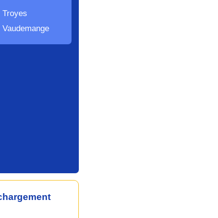
n Troyes
an Vaudemange
échargement