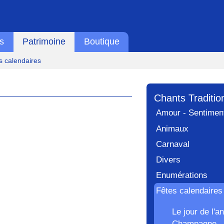
s
Patrimoine
Boutique
s calendaires
Chants Traditio
Amour - Sentimen
Animaux
Carnaval
Divers
Enumérations
Fêtes calendaires
Le jour de l'
Champagne