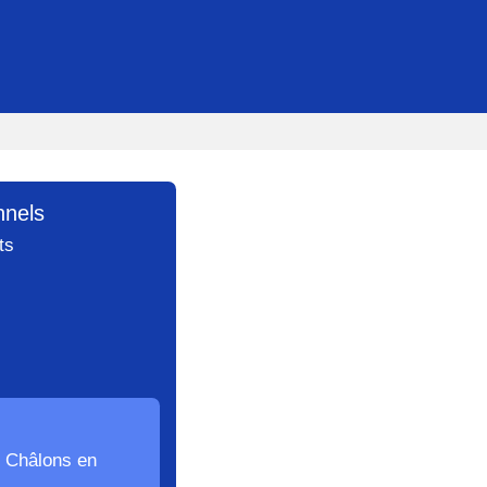
nnels
ts
an Châlons en