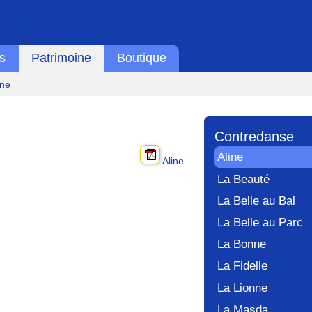
s
Patrimoine
Boutique
ine
Contredanse
Aline
Aline
La Beauté
La Belle au Bal
La Belle au Parc
La Bonne
La Fidelle
La Lionne
La Masda