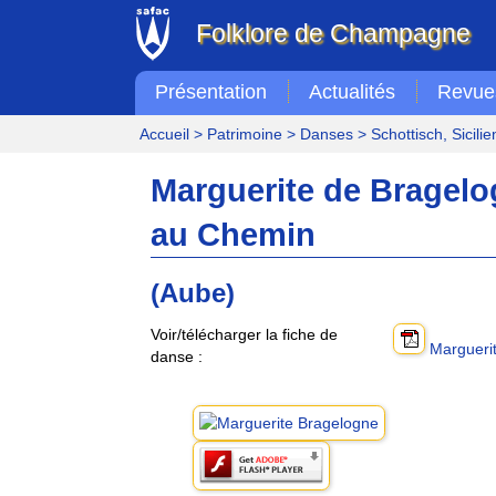
Folklore de Champagne
Présentation
Actualités
Revue
Accueil
>
Patrimoine
>
Danses
>
Schottisch, Sicili
Marguerite de Bragelo
au Chemin
(Aube)
Voir/télécharger la fiche de
Marguerit
danse :