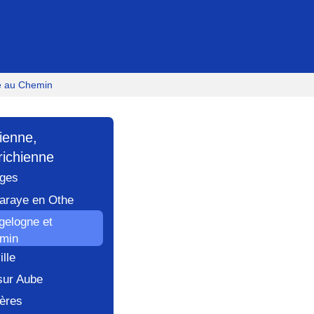
e au Chemin
lienne,
richienne
oges
Maraye en Othe
gelogne et
emin
ille
 sur Aube
gères