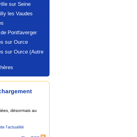
ille sur Seine
illy les Vaudes
es
 de Pontfaverger
les sur Ource
es sur Ource (Autre
chères
échargement
liées, désormais au
te l'actualité