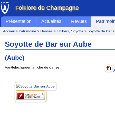
Folklore de Champagne
Présentation
Actualités
Revues
Patrimoi
Accueil
>
Patrimoine
>
Danses
>
Chiberli, Soyotte
> Soyotte de Bar s
Soyotte de Bar sur Aube
(Aube)
Voir/télécharger la fiche de danse :
S