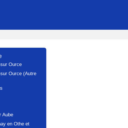
e
s sur Ource
 sur Ource (Autre
es
r Aube
ay en Othe et