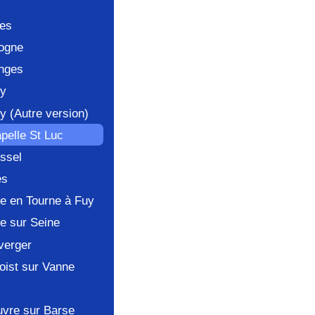
res
logne
nges
ly
y (Autre version)
pelle St Luc
ssel
es
le en Tourne à Fuy
le sur Seine
verger
oist sur Vanne
uvre sur Barse