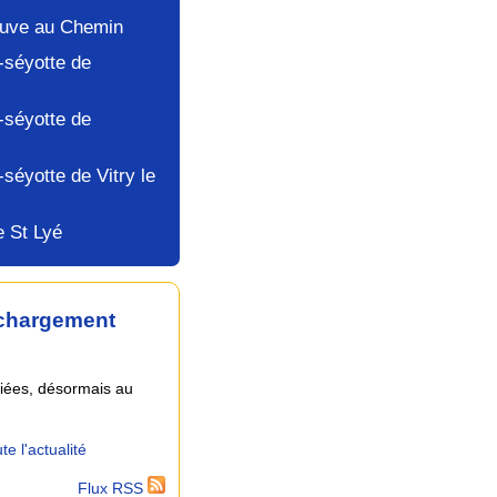
euve au Chemin
-séyotte de
-séyotte de
-séyotte de Vitry le
e St Lyé
échargement
liées, désormais au
te l'actualité
Flux RSS